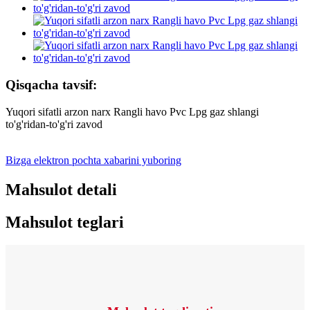
Qisqacha tavsif:
Yuqori sifatli arzon narx Rangli havo Pvc Lpg gaz shlangi
to'g'ridan-to'g'ri zavod
Bizga elektron pochta xabarini yuboring
Mahsulot detali
Mahsulot teglari