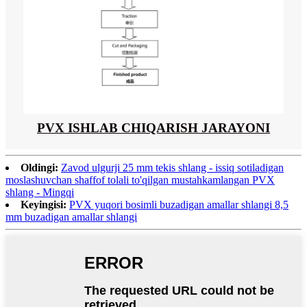
PVX ISHLAB CHIQARISH JARAYONI
Oldingi:
Zavod ulgurji 25 mm tekis shlang - issiq sotiladigan
moslashuvchan shaffof tolali to'qilgan mustahkamlangan PVX
shlang - Mingqi
Keyingisi:
PVX yuqori bosimli buzadigan amallar shlangi 8,5
mm buzadigan amallar shlangi