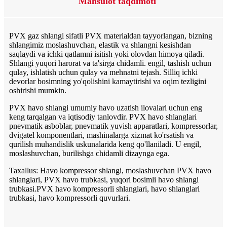
Mahsulot taqdimoti
PVX gaz shlangi sifatli PVX materialdan tayyorlangan, bizning
shlangimiz moslashuvchan, elastik va shlangni kesishdan
saqlaydi va ichki qatlamni isitish yoki olovdan himoya qiladi.
Shlangi yuqori harorat va ta'sirga chidamli. engil, tashish uchun
qulay, ishlatish uchun qulay va mehnatni tejash. Silliq ichki
devorlar bosimning yo'qolishini kamaytirishi va oqim tezligini
oshirishi mumkin.
PVX havo shlangi umumiy havo uzatish ilovalari uchun eng
keng tarqalgan va iqtisodiy tanlovdir. PVX havo shlanglari
pnevmatik asboblar, pnevmatik yuvish apparatlari, kompressorlar,
dvigatel komponentlari, mashinalarga xizmat ko'rsatish va
qurilish muhandislik uskunalarida keng qo'llaniladi. U engil,
moslashuvchan, burilishga chidamli dizaynga ega.
Taxallus: Havo kompressor shlangi, moslashuvchan PVX havo
shlanglari, PVX havo trubkasi, yuqori bosimli havo shlangi
trubkasi.PVX havo kompressorli shlanglari, havo shlanglari
trubkasi, havo kompressorli quvurlari.