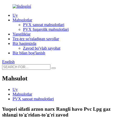
Uy
Mahsulotlar
PVX sanoat mahsulotlari
PVX fuqarolik mahsulotlari
Yangiliklar
Tez-tez so'raladigan savollar
Biz haqimizda
Zavod bo'ylab sayohat
Biz bilan bog'lanish
English
Mahsulot
Uy
Mahsulotlar
PVX sanoat mahsulotlari
Yuqori sifatli arzon narx Rangli havo Pvc Lpg gaz
shlangi to'g'ridan-to'g'ri zavod