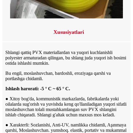
Xususiyatlari
Shlangi qattiq PVX materiallardan va yuqori kuchlanishli
polyester armaturadan qilingan, bu shlang juda yuqori ish bosimi
ostida ishlashi mumkin.
Bu engil, moslashuvchan, bardoshli, eroziyaga qarshi va
portlashga chidamli.
Ishlash harorati: -5 ° C ~ 65 ° C.
● Xitoy bog'da, kommunistik markazlarda, fabrikalarda yoki
oilalarda sug'orish va yuvishda keng qo'llaniladigan yuqori sifatli
moslashuvchan tolali mustahkamlangan suv PVX shlangini
ishlab chiqaradi. Shlangi g'altak uchun maxsus mos keladi.
● Xarakterli: Sozlanishi, Anti-UV, namlikka chidamli, Aşınmaya
qarshi, Moslashuvchan. yumshoq. elastik, portativ va mukammal