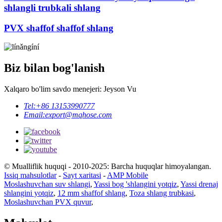
shlangli trubkali shlang
PVX shaffof shaffof shlang
Biz bilan bog'lanish
Xalqaro bo'lim savdo menejeri: Jeyson Vu
Tel:
+86 13153990777
Email:
export@mqhose.com
© Mualliflik huquqi - 2010-2025: Barcha huquqlar himoyalangan.
Issiq mahsulotlar
-
Sayt xaritasi
-
AMP Mobile
Moslashuvchan suv shlangi
,
Yassi bog 'shlangini yotqiz
,
Yassi drenaj
shlangini yotqiz
,
12 mm shaffof shlang
,
Toza shlang trubkasi
,
Moslashuvchan PVX quvur
,