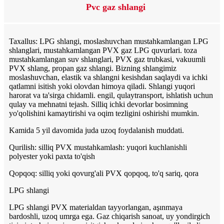
Pvc gaz shlangi
Taxallus: LPG shlangi, moslashuvchan mustahkamlangan LPG
shlanglari, mustahkamlangan PVX gaz LPG quvurlari. toza
mustahkamlangan suv shlanglari, PVX gaz trubkasi, vakuumli
PVX shlang, propan gaz shlangi. Bizning shlangimiz
moslashuvchan, elastik va shlangni kesishdan saqlaydi va ichki
qatlamni isitish yoki olovdan himoya qiladi. Shlangi yuqori
harorat va ta'sirga chidamli. engil, qulay
transport, ishlatish uchun
qulay va mehnatni tejash. Silliq ichki devorlar bosimning
yo'qolishini kamaytirishi va oqim tezligini oshirishi mumkin.
Kamida 5 yil davomida juda uzoq foydalanish muddati.
Qurilish: silliq PVX mustahkamlash: yuqori kuchlanishli
polyester yoki paxta to'qish
Qopqoq: silliq yoki qovurg'ali PVX qopqoq, to'q sariq, qora
LPG shlangi
LPG shlangi PVX materialdan tayyorlangan, aşınmaya
bardoshli, uzoq umrga ega. Gaz chiqarish sanoat, uy yondirgich