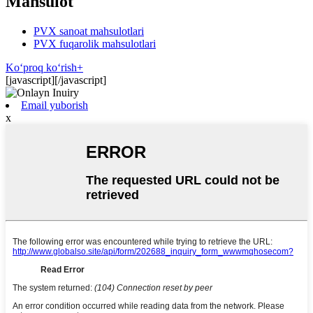
Mahsulot
PVX sanoat mahsulotlari
PVX fuqarolik mahsulotlari
Koʻproq koʻrish+
[javascript]
[/javascript]
Email yuborish
x