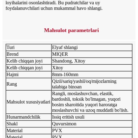
loyihalarini osonlashtiradi. Bu pudratchilar va uy
foydalanuvchilari uchun mukammal havo shlangi.
Mahsulot parametrlari
Turi
Elyaf shlangi
Brend
MIQER
Kelib chiqqan joyi
Shandong, Xitoy
Kelib chiqqan joyi
Xitoy
Hajmi
8mm-160mm
Qizil/sariq/yashil/oq/mijozlarning
Rang
talabiga binoan
Rangli, moslashuvchan, elastik,
bardoshli, toksik bo'lmagan, yuqori
Mahsulot xususiyatlari
bosim sharoitida yuqori haroratga
moslashuvchi va uzoq muddatli bo'lish.
Hunarmandchilik
Issiq eritish usuli
Shakl
Quvursimon
Material
PVX
Material
PVX