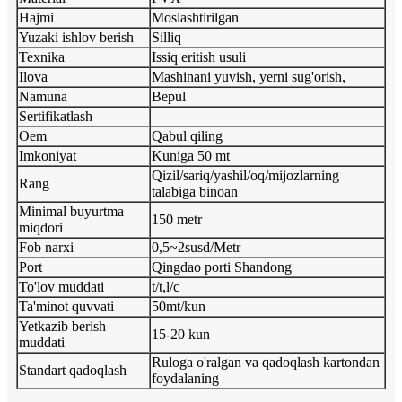
Hajmi
Moslashtirilgan
Yuzaki ishlov berish
Silliq
Texnika
Issiq eritish usuli
Ilova
Mashinani yuvish, yerni sug'orish,
Namuna
Bepul
Sertifikatlash
Oem
Qabul qiling
Imkoniyat
Kuniga 50 mt
Qizil/sariq/yashil/oq/mijozlarning
Rang
talabiga binoan
Minimal buyurtma
150 metr
miqdori
Fob narxi
0,5~2susd/Metr
Port
Qingdao porti Shandong
To'lov muddati
t/t,l/c
Ta'minot quvvati
50mt/kun
Yetkazib berish
15-20 kun
muddati
Ruloga o'ralgan va qadoqlash kartondan
Standart qadoqlash
foydalaning