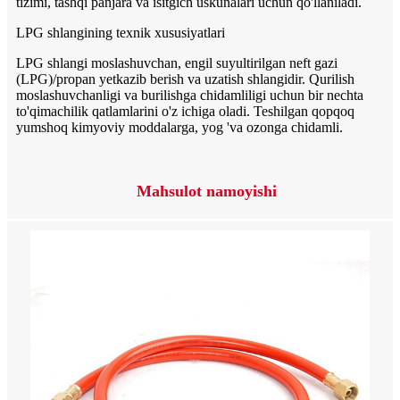
tizimi, tashqi panjara va isitgich uskunalari uchun qo'llaniladi.
LPG shlangining texnik xususiyatlari
LPG shlangi moslashuvchan, engil suyultirilgan neft gazi
(LPG)/propan yetkazib berish va uzatish shlangidir. Qurilish
moslashuvchanligi va burilishga chidamliligi uchun bir nechta
to'qimachilik qatlamlarini o'z ichiga oladi. Teshilgan qopqoq
yumshoq kimyoviy moddalarga, yog 'va ozonga chidamli.
Mahsulot namoyishi